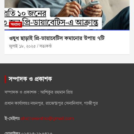
অন্যান্য
ওষুধ ছাড়াই প্রি‑ডায়াবেটিস কমানোর উপায় ৭টি
জুলাই ১৮, ২০২৫
সত্যকন্ঠ
সম্পাদক ও প্রকাশক
সম্পাদক ও প্রকাশক : আশিকুর রহমান প্রিয়
প্রধান কার্যালয়ঃ নয়নপুর, রাজেন্দ্রপুর সেনানিবাস, গাজীপুর
ই-মেইলঃ
shattokontho@gmail.com
মোবাইলঃ
০১৩২৩-২৯৫৩২৫