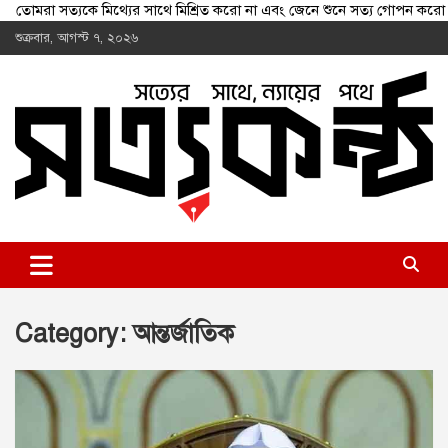
তোমরা সত্যকে মিথ্যের সাথে মিশ্রিত করো না এবং জেনে শুনে সত্য গোপন
Skip
শুক্রবার, আগস্ট ৭, ২০২৬
to
content
shottokontho.com
সত্যের সাথে, ন্যায়ের পথে
Category:
আন্তর্জাতিক