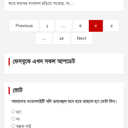
করে ভয়াবহ দাবানল ছড়িয়ে পরেছে, যা…
Posts
Previous
১
…
৩
৪
৫
pagination
…
১৪
Next
ফেসবুকে এখন সকল আপডেট
ভোট
আমাদের ওয়েবসাইটি যদি তথ্যবহুল মনে হয়ে তাহলে হ্যা ভোট দিন।
হ্যা
না
মন্তব্য নাই