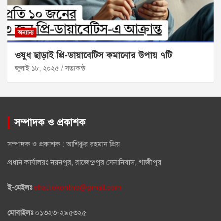
অন্যান্য
ওষুধ ছাড়াই প্রি‑ডায়াবেটিস কমানোর উপায় ৭টি
জুলাই ১৮, ২০২৫
সত্যকন্ঠ
সম্পাদক ও প্রকাশক
সম্পাদক ও প্রকাশক : আশিকুর রহমান প্রিয়
প্রধান কার্যালয়ঃ নয়নপুর, রাজেন্দ্রপুর সেনানিবাস, গাজীপুর
ই-মেইলঃ
shattokontho@gmail.com
মোবাইলঃ
০১৩২৩-২৯৫৩২৫