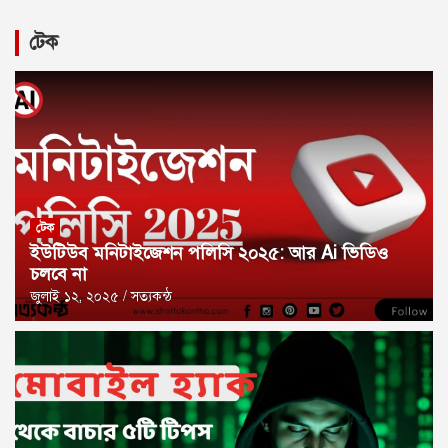
অদম্য বাংলাদেশ টি২০ কাপ ২০২৬ এর বিস্তারিত
টেক
প্রাইজবন্ড কি আপনার কেনা উচিত? কিনলে রেজাল্ট কিভাবে দেখবেন
আজকের নামাজের সময়সূচি জানুন একনজরে
টেক
ইউটিউব মনিটাইজেশন পলিসি ২০২৫: আর Ai ভিডিও
চলবে না
জুলাই ১২, ২০২৫
সত্যকন্ঠ