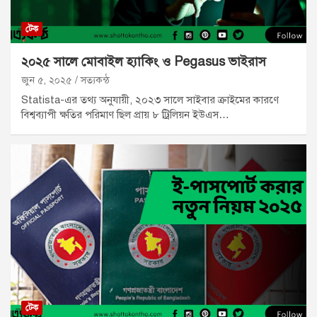
টেক
২০২৫ সালে মোবাইল হ্যাকিং ও Pegasus ভাইরাস
জুন ৫, ২০২৫
সত্যকন্ঠ
Statista-এর তথ্য অনুযায়ী, ২০২৩ সালে সাইবার ক্রাইমের কারণে
বিশ্বব্যাপী ক্ষতির পরিমাণ ছিল প্রায় ৮ ট্রিলিয়ন ইউএস…
টেক