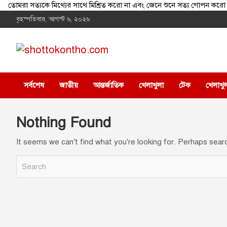
তোমরা সত্যকে মিথ্যের সাথে মিশ্রিত করো না এবং জেনে শুনে সত্য গোপন
Skip
বৃহস্পতিবার, আগস্ট ৬, ২০২৬
to
content
shottokontho.com
সত্যের সাথে, ন্যায়ের পথে
সর্বশেষ
জাতীয়
আন্তর্জাতিক
খেলাখুলা
টেক
খেলাখু
Nothing Found
It seems we can’t find what you’re looking for. Perhaps sear
S
e
a
r
c
h