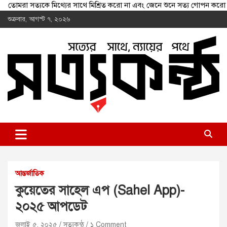
তোমরা সত্যকে মিথ্যের সাথে মিশ্রিত করো না এবং জেনে শুনে সত্য গোপন
Skip
শুক্রবার, আগস্ট ৭, ২০২৬
to
content
shottokontho.com
সত্যের সাথে, ন্যায়ের পথে
আন্তর্জাতিক
কুয়েতের সাহেল এপ (Sahel App)-
২০২৫ আপডেট
জুলাই ৫, ২০২৫
সত্যকন্ঠ
১ Comment