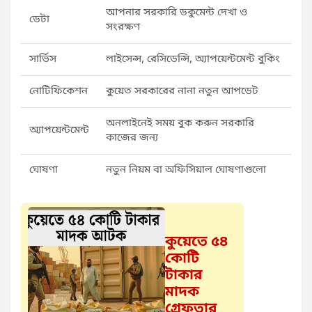
আপনার সরকারি ডকুমেন্ট দেখা ও
ডেটা
সংরক্ষণ
সার্ভিস
লাইসেন্স, রেসিডেন্সি, অ্যাপয়েন্টমেন্ট বুকিং
নোটিফিকেশন
কুয়েত সরকারের নানা নতুন আপডেট
অনলাইনেই সময় বুক করুন সরকারি
অ্যাপয়েন্টমেন্ট
কাজের জন্য
ঘোষণা
নতুন নিয়ম বা অফিসিয়াল ঘোষণাগুলো
কুয়েতে ৫৪
কোটি
টাকার
মাদক
গ্রেফতার