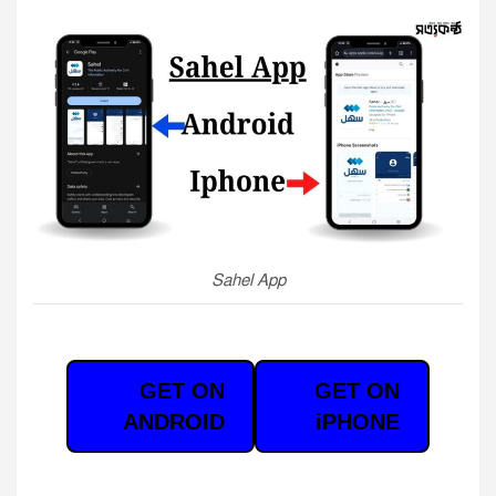
Sahel App
GET ON
GET ON
ANDROID
iPHONE