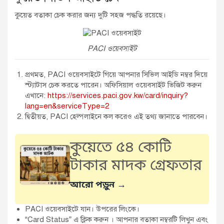
কুয়েত বতাকা চেক করার জন্য দুটি সহজ পদ্ধতি রয়েছে।
PACI ওয়েবসাইট
প্রথমত, PACI ওয়েবসাইটে গিয়ে আপনার সিভিল আইডি নম্বর দিয়ে
স্ট্যাটাস চেক করতে পারেন। অফিসিয়াল ওয়েবসাইট ভিজিট করুন
এখানে:
https://services.paci.gov.kw/card/inquiry?
lang=en&serviceType=2
দ্বিতীয়ত, PACI হেল্পলাইনে কল করেও এই তথ্য জানাতে পারবেন।
কুয়েতে ৫৪ কোটি
টাকার মাদক গ্রেফতার
আরো পড়ুন →
PACI ওয়েবসাইটে যান। উপরের লিংকে।
“Card Status” এ ক্লিক করুন । আপনার বতাকা নম্বরটি লিখুন এবং