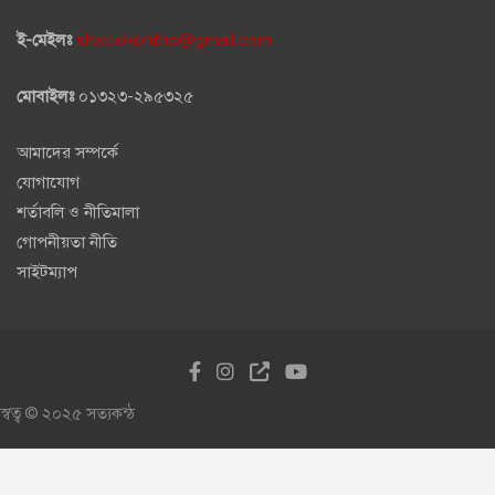
ই-মেইলঃ
shattokontho@gmail.com
মোবাইলঃ
০১৩২৩-২৯৫৩২৫
আমাদের সম্পর্কে
যোগাযোগ
শর্তাবলি ও নীতিমালা
গোপনীয়তা নীতি
সাইটম্যাপ
স্বত্ব © ২০২৫ সত্যকন্ঠ