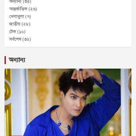
অন্যান্য
(৩৫)
আন্তর্জাতিক
(২৬)
খেলাখুলা
(৭)
জাতীয়
(২৮)
টেক
(১০)
সর্বশেষ
(৩২)
অন্যান্য