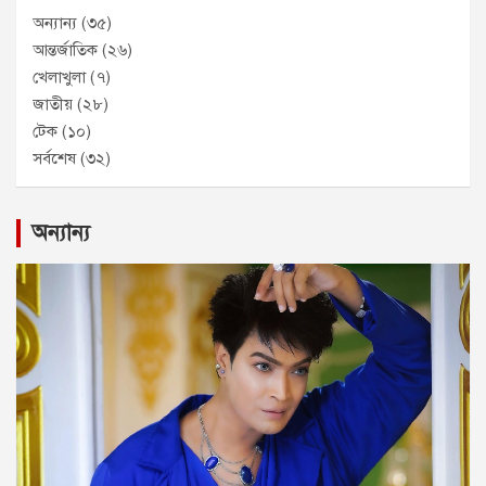
অন্যান্য
(৩৫)
আন্তর্জাতিক
(২৬)
খেলাখুলা
(৭)
জাতীয়
(২৮)
টেক
(১০)
সর্বশেষ
(৩২)
অন্যান্য