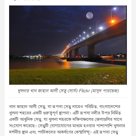
খুলনার খান জাহান আলী সেতু সোর্সঃ Flickr (মাসুদ পারভেজ)
খান জাহান আলী সেতু, যা রূপসা সেতু নামেও পরিচিত, বাংলাদেশের
খুলনা শহরের একটি গুরুত্বপূর্ণ স্থাপনা। এটি রূপসা নদীর উপর নির্মিত
একটি আধুনিক সেতু, যা খুলনা শহরকে দক্ষিণাঞ্চলের জেলাগুলির সাথে
সংযোগ করেছে। সেতুটি যোগাযোগের মাধ্যম হওয়ার পাশাপাশি খুলনার
দর্শনীয় স্থান এবং পর্যটকদের আকর্ষণের কেন্দ্রবিন্দু। এই রূপসা সেতু