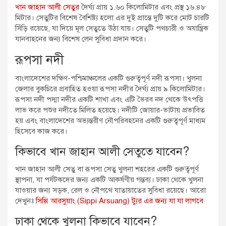
খান জাহান আলী সেতুর
দৈর্ঘ্য প্রায় ১.৬০ কিলোমিটার এবং প্রস্থ ১৬.৪৮
মিটার। সেতুটির বিশেষ বৈশিষ্ট্য হলো এর দুই প্রান্তে দুটি করে মোট চারটি
সিঁড়ি রয়েছে, যা দিয়ে মূল সেতুতে উঠা যায়। সেতুটি পথচারী ও অযান্ত্রিক
যানবাহনের জন্য বিশেষ লেন সুবিধা প্রদান করে।
রূপসা নদী
বাংলাদেশের দক্ষিণ-পশ্চিমাঞ্চলের একটি গুরুত্বপূর্ণ নদী রূপসা। খুলনা
জেলার বুকচিরে প্রবাহিত হওয়া রূপসা নদীর দৈর্ঘ্য প্রায় ৯ কিলোমিটার।
রূপসা নদী পদ্মা নদীর একটি শাখা এবং এটি ভৈরব নদ থেকে উৎপত্তি
লাভ করে পশুর নদীতে মিলিত হয়েছে। নদীটি জোয়ার-ভাটায় প্রভাবিত
হয় এবং বাংলাদেশের অভ্যন্তরীণ নৌপরিবহনের একটি গুরুত্বপূর্ণ মাধ্যম
হিসেবে কাজ করে।
কিভাবে খান জাহান আলী সেতুতে যাবেন?
খান জাহান আলী সেতু বা রূপসা সেতু খুলনা শহরের একটি গুরুত্বপূর্ণ
স্থাপনা, যা পর্যটকদের জন্য একটি আকর্ষণীয় গন্তব্য। ঢাকা থেকে খুলনা
যাওয়ার জন্য সড়ক, রেল ও নৌপথে যাতায়াতের সুবিধা রয়েছে। আরো
দেখুনঃ
সিপ্পি আরসুয়াং (Sippi Arsuang) ট্যুর এর জন্য যা যা লাগবে
ঢাকা থেকে খুলনা কিভাবে যাবেন?