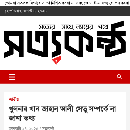
তোমরা সত্যকে মিথ্যের সাথে মিশ্রিত করো না এবং জেনে শুনে সত্য গোপন
Skip
বৃহস্পতিবার, আগস্ট ৬, ২০২৬
to
content
shottokontho.com
সত্যের সাথে, ন্যায়ের পথে
জাতীয়
খুলনার খান জাহান আলী সেতু সম্পর্কে না
জানা তথ্য
জানুয়ারি ২৪, ২০২৫
সত্যকন্ঠ