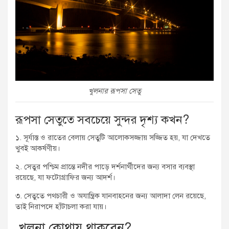
খুলনার রূপসা সেতু
রূপসা সেতুতে সবচেয়ে সুন্দর দৃশ্য কখন?
১. সূর্যাস্ত ও রাতের বেলায় সেতুটি আলোকসজ্জায় সজ্জিত হয়, যা দেখতে
খুবই আকর্ষণীয়।
২. সেতুর পশ্চিম প্রান্তে নদীর পাড়ে দর্শনার্থীদের জন্য বসার ব্যবস্থা
রয়েছে, যা ফটোগ্রাফির জন্য আদর্শ।
৩. সেতুতে পথচারী ও অযান্ত্রিক যানবাহনের জন্য আলাদা লেন রয়েছে,
তাই নিরাপদে হাঁটাচলা করা যায়।
খুলনা কোথায় থাকবেন?