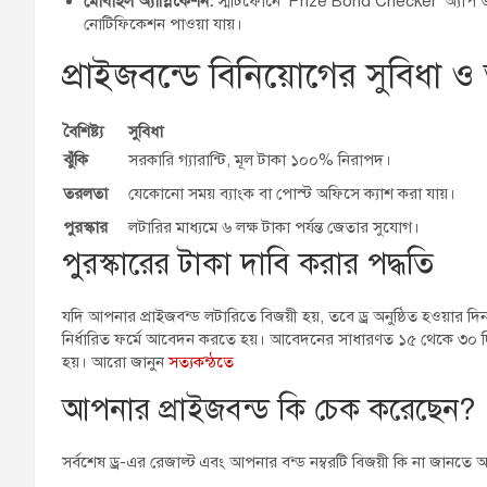
মোবাইল অ্যাপ্লিকেশন:
স্মার্টফোনে ‘Prize Bond Checker’ অ্যা
নোটিফিকেশন পাওয়া যায়।
প্রাইজবন্ডে বিনিয়োগের সুবিধা ও
বৈশিষ্ট্য
সুবিধা
ঝুঁকি
সরকারি গ্যারান্টি, মূল টাকা ১০০% নিরাপদ।
তরলতা
যেকোনো সময় ব্যাংক বা পোস্ট অফিসে ক্যাশ করা যায়।
পুরস্কার
লটারির মাধ্যমে ৬ লক্ষ টাকা পর্যন্ত জেতার সুযোগ।
পুরস্কারের টাকা দাবি করার পদ্ধতি
যদি আপনার প্রাইজবন্ড লটারিতে বিজয়ী হয়, তবে ড্র অনুষ্ঠিত হওয়ার দ
নির্ধারিত ফর্মে আবেদন করতে হয়। আবেদনের সাধারণত ১৫ থেকে ৩০ দিনের ম
হয়। আরো জানুন
সত্যকন্ঠতে
আপনার প্রাইজবন্ড কি চেক করেছেন?
সর্বশেষ ড্র-এর রেজাল্ট এবং আপনার বন্ড নম্বরটি বিজয়ী কি না জানত