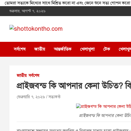
তোমরা সত্যকে মিথ্যের সাথে মিশ্রিত করো না এবং জেনে শুনে সত্য গোপন
Skip
শুক্রবার, আগস্ট ৭, ২০২৬
to
content
shottokontho.com
সত্যের সাথে, ন্যায়ের পথে
সর্বশেষ
জাতীয়
আন্তর্জাতিক
খেলাখুলা
টেক
খেলাখু
জাতীয়
সর্বশেষ
প্রাইজবন্ড কি আপনার কেনা উচিত? ক
ফেব্রুয়ারি ৭, ২০২৬
সত্যকন্ঠ
প্রাইজবন্ড কি আপনার কেনা উচি
বাংলাদেশে সঞ্চয়ের অন্যতম জনপ্রিয় ও নিরাপদ মাধ্যম হলো প্রাইজবন্ড। 