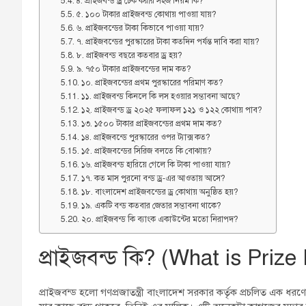
৪. প্রাইজবন্ড ড্র চেক করার সহজ নিয়ম কি?
৫. ১০০ টাকার প্রাইজবন্ড কোথায় পাওয়া যায়?
৬. প্রাইজবন্ডের টাকা কিভাবে পাওয়া যায়?
৭. প্রাইজবন্ডের পুরস্কারের টাকা কতদিন পর্যন্ত দাবি করা যায়?
৮. প্রাইজবন্ড বছরে কতবার ড্র হয়?
৯. ৭৫০ টাকার প্রাইজবন্ডের দাম কত?
১০. প্রাইজবন্ডের প্রথম পুরস্কারের পরিমাণ কত?
১১. প্রাইজবন্ড কিনলে কি লস হওয়ার সম্ভাবনা আছে?
১২. প্রাইজবন্ড ড্র ২০২৫ ফলাফল ১২১ ও ১২২ কোথায় পাব?
১৩. ১৫০০ টাকার প্রাইজবন্ডের প্রথম দাম কত?
১৪. প্রাইজবন্ডে পুরস্কারের ওপর ট্যাক্স কত?
১৫. প্রাইজবন্ডের সিরিজ বলতে কি বোঝায়?
১৬. প্রাইজবন্ড হারিয়ে গেলে কি টাকা পাওয়া যায়?
১৭. কত মাস পুরনো বন্ড ড্র-এর আওতায় আসে?
১৮. বাংলাদেশ প্রাইজবন্ডের ড্র কোথায় অনুষ্ঠিত হয়?
১৯. একটি বন্ড কতবার জেতার সম্ভাবনা থাকে?
২০. প্রাইজবন্ড কি ব্যাংক একাউন্টের মতো নিরাপদ?
প্রাইজবন্ড কি? (What is Priz
প্রাইজবন্ড হলো গণপ্রজাতন্ত্রী বাংলাদেশ সরকার কর্তৃক প্রচলিত এক ধরণে