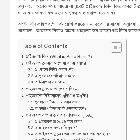
চালু করে। অনেক সময় আমরা না বুঝেই প্রাইজবন্ড কিনি, কিন্তু আসলেই
না জানার কারণে বড় অংকের পুরস্কার হাতছাড়া হয়ে যায়।
আপনি যদি প্রাইজবন্ডে বিনিয়োগ করতে চান, তবে এর সুবিধা, অসুবিধা
প্রয়োজন। আজকের নিবন্ধে আমরা প্রাইজবন্ডের আদ্যোপান্ত নিয়ে আলো
Table of Contents
প্রাইজবন্ড কি? (What is Prize Bond?)
প্রাইজবন্ড কেনার আগে যা জানা জরুরি
১. কোনো নির্দিষ্ট মেয়াদ নেই
২. পুরস্কারের পরিমাণ ও ট্যাক্স
৩. নিরাপত্তা ও সংরক্ষণ
প্রাইজবন্ড ড্র রেজাল্ট দেখার নিয়ম
প্রাইজবন্ডে বিনিয়োগের সুবিধা ও অসুবিধা
পুরস্কারের টাকা দাবি করার পদ্ধতি
আপনার প্রাইজবন্ড কি চেক করেছেন?
প্রাইজবন্ড সম্পর্কিত সাধারণ জিজ্ঞাসা (FAQ)
১. প্রাইজবন্ড ড্র ২০২৬ কবে হবে?
২. প্রাইজবন্ড বলতে কি বুঝায়?
৩. প্রাইজবন্ড ড্র ১২২ তম ফলাফল কবে প্রকাশিত হবে?