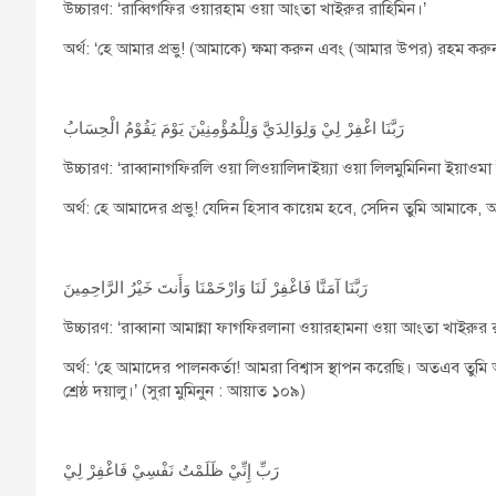
উচ্চারণ: ‘রাব্বিগফির ওয়ারহাম ওয়া আংতা খাইরুর রাহিমিন।’
অর্থ: ‘হে আমার প্রভু! (আমাকে) ক্ষমা করুন এবং (আমার উপর) রহম করুন;
رَبَّنَا اغْفِرْ لِيْ وَلِوَالِدَيَّ وَلِلْمُؤْمِنِيْنَ يَوْمَ يَقُوْمُ الْحِسَابُ
উচ্চারণ: ‘রাব্বানাগফিরলি ওয়া লিওয়ালিদাইয়্যা ওয়া লিলমুমিনিনা ইয়াওমা 
অর্থ: হে আমাদের প্রভু! যেদিন হিসাব কায়েম হবে, সেদিন তুমি আমাকে,
رَبَّنَا آمَنَّا فَاغْفِرْ لَنَا وَارْحَمْنَا وَأَنتَ خَيْرُ الرَّاحِمِينَ
উচ্চারণ: ‘রাব্বানা আমান্না ফাগফিরলানা ওয়ারহামনা ওয়া আংতা খাইরুর র
অর্থ: ‘হে আমাদের পালনকর্তা! আমরা বিশ্বাস স্থাপন করেছি। অতএব তুমি
শ্রেষ্ঠ দয়ালু।’ (সুরা মুমিনুন : আয়াত ১০৯)
رَبِّ إِنِّيْ ظَلَمْتُ نَفْسِيْ فَاغْفِرْ لِيْ