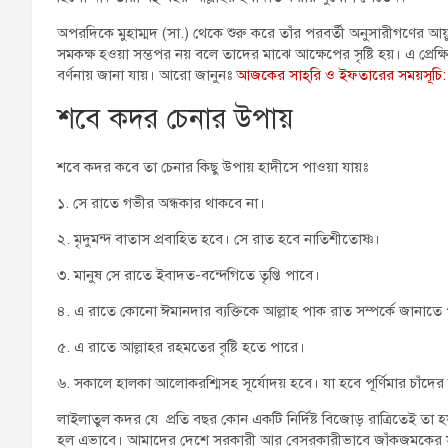
অপরদিকে মুহাম্মদ (সা.) থেকে শুরু করে তাঁর পরবর্তী অনুসারীগণের আয়ু 
সমকক্ষ হওয়া সম্ভপর নয় বলে তাদের মাঝে আক্ষেপের সৃষ্টি হয়। এ প্রেক
বর্ণনায় জানা যায়। আরো জানুনঃ
আজকের সাহ্‌রি ও ইফতারের সময়সূচি
শবে কদর চেনার উপায়
শবে কদর কবে তা চেনার কিছু উপায় হাদীসে পাওয়া যায়ঃ
১. সে রাতে গভীর অন্ধকার থাকবে না।
২. মৃদুমন্দ বাতাস প্রবাহিত হবে। সে রাত হবে নাতিশীতোষ্ণ।
৩. মানুষ সে রাতে ইবাদত-বন্দেগিতে তৃপ্তি পাবে।
৪. এ রাতে কোনো ঈমানদার ব্যক্তিকে আল্লাহ পাক রাত সম্পর্কে জানাতে
৫. এ রাতে আল্লাহর রহমতের বৃষ্টি হতে পারে।
৬. সকালে হালকা আলোকরশ্মিসহ সূর্যোদয় হবে। যা হবে পূর্ণিমার চাঁদে
লাইলাতুল কদর যে প্রতি বছর কোন একটি নির্দিষ্ট বিজোড় রাত্রিতেই ত
হল এভাবে। আমাদের দেশে সরকারী আর বেসরকারীভাবে জাঁকজমকের সঙ্গ