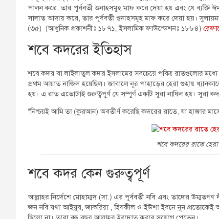
পালন করে, তার পূর্ববর্তী গুনাহসমূহ মাফ করে দেয়া হয় এবং যে ব্যক্
সালাত আদায় করে, তার পূর্ববর্তী গুনাহসমূহ মাফ করে দেয়া হয়। সুলায়ম
(৩৫) (আধুনিক প্রকাশনীঃ ১৮৭১, ইসলামিক ফাউন্ডেশনঃ ১৮৮৪)
রেফার
শবে কদরের ইতিহাস
শবে কদর বা লাইলাতুল কদর ইসলামের সবচেয়ে পবিত্র রাতগুলোর মধ্যে
প্রথম আয়াত নাজিল হয়েছিল। জাবালে নূর পাহাড়ের হেরা গুহায় ধ্যান
হয়। এ রাত এতোটাই গুরুত্বপূর্ণ যে সম্পূর্ণ একটি সূরা নাযিল হয়। সূরা 
“নিশ্চয়ই আমি তা (কুরআন) অবতীর্ণ করেছি কদরের রাতে, যা হাজার মাস
শবে কদরের রাতে হেরা
শবে কদর কেন গুরুত্বপূর্ণ
আল্লাহর নির্দেশে মোহাম্মদ (সা.) এর পূর্ববর্তী নবি এবং তাদের উম্মতগণ
জন নবি যথা আইয়ুব, জাকরিয়া , হিযকীল ও ইউশা ইবনে নূন প্রত্যেকেই
ছিলো না। তারা বহু বছর আল্লাহর ইবাদাত করার সুযোগ পেতেন।