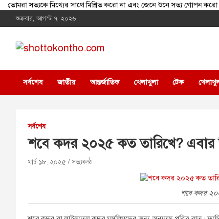
তোমরা সত্যকে মিথ্যের সাথে মিশ্রিত করো না এবং জেনে শুনে সত্য গোপন
Skip
শুক্রবার, আগস্ট ৭, ২০২৬
to
content
shottokontho.com
সত্যের সাথে, ন্যায়ের পথে
সর্বশেষ
জাতীয়
আন্তর্জাতিক
খেলাখুলা
টেক
খেলাখু
সর্বশেষ
শবে কদর ২০২৫ কত তারিখে? এবার
মার্চ ১৮, ২০২৫
সত্যকন্ঠ
শবে কদর ২০
শবে কদর বা লাইলাতুল কদর মুসলিমদের জন্য অন্যতম পবিত্র রাত। ফার্সি