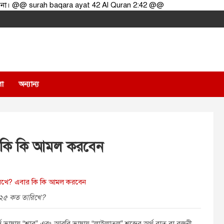
 করো না। @@ surah baqara ayat 42 Al Quran 2:42 @@
লা
অন্যান্য
 কি কি আমল করবেন
২৫ কত তারিখে?
 ভাষায় “শাব” এবং আরবি ভাষায় “লাইলাতুল” শব্দের অর্থ রাত বা রজনী,