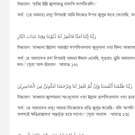
উচ্চারণ: ‘রাব্বি ইন্নি জ্বালামতু নাফসি ফাগফিরলি।’
অর্থ: ‘(হে আমার) প্রভু! নিশ্চয়ই আমি নিজের উপর জুলুম করে ফেলেছি
رَبَّنَا إِنَّنَا آمَنَّا فَاغْفِرْ لَنَا ذُنُوْبَنَا وَقِنَا عَذَابَ النَّارِ
উচ্চারণ: ‘রাব্বানা ইন্নানা আমান্না ফাগফিরলানা জুনুবানা ওয়া ক্বিনা আজাব
অর্থ: হে আমাদের রব! নিশ্চয়ই আমরা ঈমান এনেছি, সুতরাং তুমি আমাদে
কর।’ (সুরা আল-ইমরান : আয়াত ১৬)
رَبَّنَا ظَلَمْنَا أَنْفُسَنَا وَإِنْ لَّمْ تَغْفِرْ لَنَا وَتَرْحَمْنَا لَنَكُونَنَّ مِنَ الْخَاسِرِيْنَ
উচ্চারণ: ‘রাব্বানা জ্বালামনা আংফুসানা ওয়া ইল্লাম তাগফিরলানা ওয়া তারহ
অর্থ: ‘হে আমাদের প্রভু! আমরা নিজেদের প্রতি জুলুম করেছি। যদি আপ
অবশ্যই ক্ষতিগ্রস্তদের অন্তর্ভূক্ত হয়ে যাবো।’ (সুরা আরাফ : আয়াত ২৩)