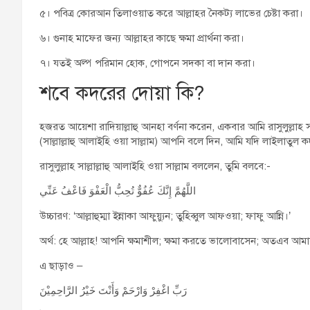
৫। পবিত্র কোরআন তিলাওয়াত করে আল্লাহর নৈকট্য লাভের চেষ্টা করা।
৬। গুনাহ মাফের জন্য আল্লাহর কাছে ক্ষমা প্রার্থনা করা।
৭। যতই অল্প পরিমান হোক, গোপনে সদকা বা দান করা।
শবে কদরের দোয়া কি?
হজরত আয়েশা রাদিয়াল্লাহু আনহা বর্ণনা করেন, একবার আমি রাসুলুল্লাহ সাল
(সাল্লাল্লাহু আলাইহি ওয়া সাল্লাম) আপনি বলে দিন, আমি যদি লাইলা
রাসুলুল্লাহ সাল্লাল্লাহু আলাইহি ওয়া সাল্লাম বললেন, তুমি বলবে:-
اللَّهُمَّ إِنَّكَ عُفُوٌّ تُحِبُّ الْعَفْوَ فَاعْفُ عَنِّي
উচ্চারণ: ‘আল্লাহুম্মা ইন্নাকা আফুয়্যুন; তুহিব্বুল আফওয়া; ফাফু আন্নি।’
অর্থ: হে আল্লাহ! আপনি ক্ষমাশীল; ক্ষমা করতে ভালোবাসেন; অতএব আমা
এ ছাড়াও –
رَبِّ اغْفِرْ وَارْحَمْ وَأَنْتَ خَيْرُ الرَّاحِمِيْنَ