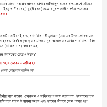
তি ঈমানের সাথে, সওয়াব লাভের আশায় লাইলাতুল কদরে রাত জেগে দাঁড়িয়ে
ান ইবনু কাসীর (রহ.) যুহরী (রহ.) হতে অনুরূপ হাদীস বর্ণনা করেছেন।
েন্সঃ
 একটি। এটি সেই রাত, যখন প্রিয় নবী মুহাম্মদ (সঃ) এর উপর কোরআনের
কালে হযরত জিবরীল (আঃ) এর মাধ্যমে সূরা আলাক এর প্রথম ৫ আয়াত নাযিল
কদরে (আয়াত ১-৫) বলা হয়েছে,
ের ইবাদতের চেয়েও উত্তম।”
 গুহায় কোরআন নাযিল হয়
 দীর্ঘায়ু লাভ করেন। কোরআন ও হাদিসের বর্ণনায় জানা যায়, ইসলামের চার
 আশি বছর স্রষ্টার উপাসনা করেন এবং তাদের জীবনে কোন প্রকার পাপ