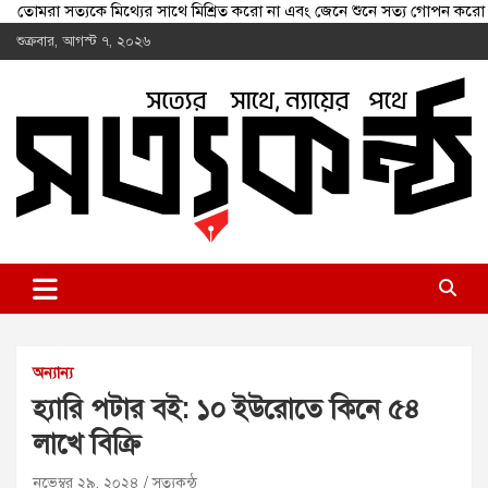
তোমরা সত্যকে মিথ্যের সাথে মিশ্রিত করো না এবং জেনে শুনে সত্য গোপন
Skip
শুক্রবার, আগস্ট ৭, ২০২৬
to
content
shottokontho.com
সত্যের সাথে, ন্যায়ের পথে
অন্যান্য
হ্যারি পটার বই: ১০ ইউরোতে কিনে ৫৪
লাখে বিক্রি
নভেম্বর ২৯, ২০২৪
সত্যকন্ঠ