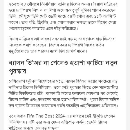
২০২৩-২৪ মৌসুমে ভিনিসিয়াস জুনিয়র ছিলেন অনন্য। রিয়াল মাদ্রিদের
হয়ে চ্যাম্পিয়ন্স লিগ ও লা লিগা জয়ে গুরুত্বপূর্ণ ভূমিকা পালন করেছেন
তিনি। মৌসুমে তিনি মোট ৩৯টি ম্যাচে ২৪টি গোল এবং ১১টি অ্যাসিস্ট
করেন। তার গতি, ড্রিবলিং এবং গোল করার দক্ষতা তাকে বিশ্বের সেরা
খেলোয়াড়দের কাতারে এনে দাঁড় করিয়েছে।
রিয়াল মাদ্রিদের এই তারকা সবসময়ই বড় ম্যাচের খেলোয়াড় হিসেবে
নিজেকে প্রমাণ করেছেন। বিশেষ করে চ্যাম্পিয়ন্স লিগের কঠিন
মুহূর্তগুলোতে তার পারফরম্যান্স ছিল চোখধাঁধানো।
ব্যালন ডি’অর না পেলেও হতাশা কাটিয়ে নতুন
পুরস্কার
বেশিরভাগ ফুটবল বিশেষজ্ঞের মতে, ব্যালন ডি’অর জয়ের সবচেয়ে বড়
দাবিদার ছিলেন ভিনিসিয়াস। তবে সেই পুরস্কার জিতে নেন ম্যানচেস্টার
সিটির মিডফিল্ডার রদ্রি। ব্যালন ডি’অরের ফলাফল ঘোষণার পর থেকেই
রিয়াল মাদ্রিদ এবং ভক্তদের মধ্যে হতাশা ছিল স্পষ্ট। পুরো রিয়াল মাদ্রিদ
দল ব্যালন ডি’অরের আয়োজন বর্জন করেছিল এই সিদ্ধান্তের প্রতিবাদে।
তবে এবার Fifa The Best 2024-এর মাধ্যমে সেই স্বীকৃতি পেলেন
ভিনিসিয়াস। এটি তার জন্য যেমন ব্যক্তিগত অর্জন, তেমনি রিয়াল
মাদ্রিদের জন্যও এক বড় সাফল্য।