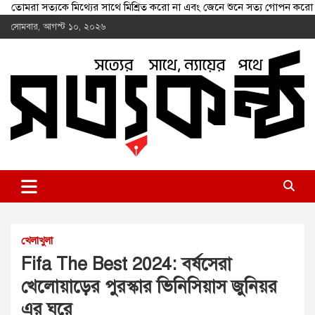
তোমরা সত্যকে মিথ্যের সাথে মিশ্রিত করো না এবং জেনে শুনে সত্য গোপন
Skip
সোমবার, আগস্ট ১০, ২০২৬
to
content
shottokontho.com
সত্যের সাথে, ন্যায়ের পথে
খেলাখুলা
Fifa The Best 2024: বর্ষসেরা
খেলোয়াড়ের পুরস্কার ভিনিসিয়াস জুনিয়র
এর ঘরে