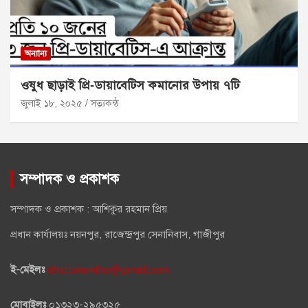
অন্যান্য
ওষুধ ছাড়াই প্রি‑ডায়াবেটিস কমানোর উপায় ৭টি
জুলাই ১৮, ২০২৫
সত্যকন্ঠ
সম্পাদক ও প্রকাশক
সম্পাদক ও প্রকাশক : আশিকুর রহমান প্রিয়
প্রধান কার্যালয়ঃ নয়নপুর, রাজেন্দ্রপুর সেনানিবাস, গাজীপুর
ই-মেইলঃ
shattokontho@gmail.com
মোবাইলঃ
০১৩২৩-২৯৫৩২৫